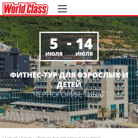
-
5
14
ИЮЛЯ
ИЮЛЯ
ФИТНЕС-ТУР ДЛЯ ВЗРОСЛЫХ И
ДЕТЕЙ
ЧЕРНОГОРИЯ, ТИВАТ
Главная
Кемпы
Фитнес-тур для взрослых и детей