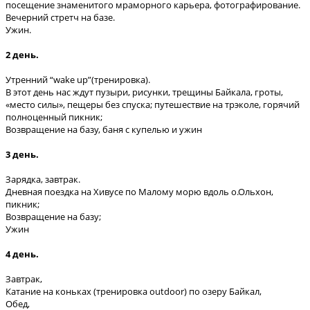
посещение знаменитого мраморного карьера, фотографирование.
Вечерний стретч на базе.
Ужин.
2 день.
Утренний “wake up”(тренировка).
В этот день нас ждут пузыри, рисунки, трещины Байкала, гроты,
«место силы», пещеры без спуска; путешествие на трэколе, горячий
полноценный пикник;
Возвращение на базу, баня с купелью и ужин
3 день.
Зарядка, завтрак.
Дневная поездка на Хивусе по Малому морю вдоль о.Ольхон,
пикник;
Возвращение на базу;
Ужин
4 день.
Завтрак,
Катание на коньках (тренировка outdoor) по озеру Байкал,
Обед,