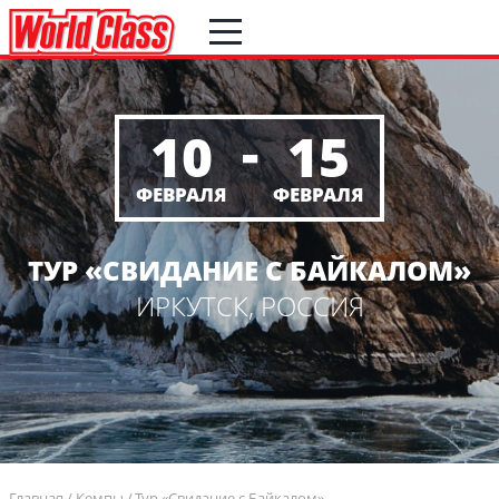
-
10
15
ФЕВРАЛЯ
ФЕВРАЛЯ
ТУР «СВИДАНИЕ С БАЙКАЛОМ»
ИРКУТСК, РОССИЯ
Главная
Кемпы
Тур «Свидание с Байкалом»