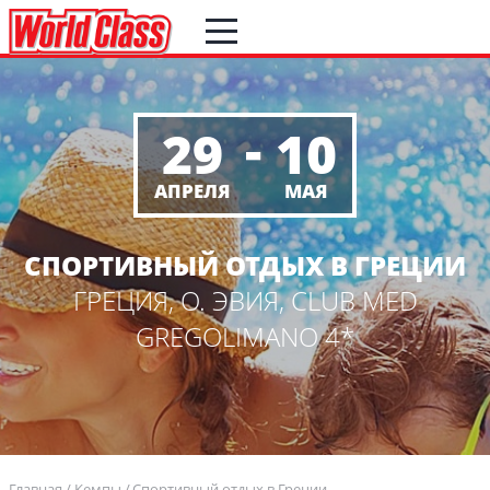
-
29
10
АПРЕЛЯ
МАЯ
СПОРТИВНЫЙ ОТДЫХ В ГРЕЦИИ
ГРЕЦИЯ, О. ЭВИЯ, CLUB MED
GREGOLIMANO 4*
Главная
Кемпы
Спортивный отдых в Греции