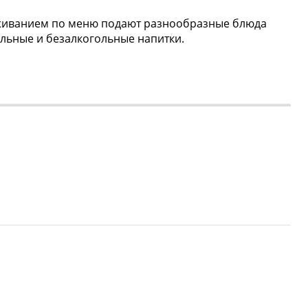
луживанием по меню подают разнообразные блюда
ольные и безалкогольные напитки.
Web-дизайн
,
разработка сайта
—
Текарт
.