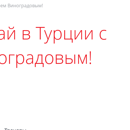
ием Виноградовым!
й в Турции с
оградовым!