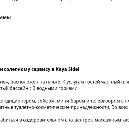
аммы
колепному сервису в Kaya Side!
но», расположен на пляже. К услугам гостей частный пл
ытый бассейн с 3 водными горками.
ндиционером, сейфом, мини-баром и телевизором с пл
тные туалетно-косметические принадлежности. Во всех 
сслабиться в оздоровительном спа-центре с массажным ка