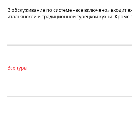
В обслуживание по системе «все включено» входит е
итальянской и традиционной турецкой кухни. Кроме т
Все туры
Copyright © 2003-2026.
Сеть фитнес-клубов World Class в Москве,
Санкт-Петербурге, Екатеринбурге и других городах Росс