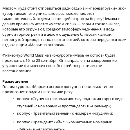
Местом, куда стоит отправиться ради отдыха и «перезагрузки», эко-
курорт делает его уникальное расположение: этот
самостоятельный, отдельно стоящий остров на берегу Чемала с
давних времен считается «местом силы» — горы и сосновый лес,
которые его окружают, создают атмосферу уединения, а воды
бурной горной реки и в целом ощущение близости к дикой,
нетронутой природе наполняют энергией, которая передается всем
отдыхающим «Марьина острова».
Фитнес-тур World Class на эко-курорте «Марьин остров» будет
проходить с 16 по 23 сентября. Он направлен на оздоровление,
улучшение физических способностей, энергетическое
восстановление.
Размещение
Гостям курорта «Марьин остров» доступны несколько типов
проживания с видом на горы или реку:
корпус «Ступени» (располагаются у подножия горы в виде
ступеней) с номерами «Евростандарт» и «Премьер»;
корпус «Правительственный» с номерами-студиями;
корпус «Президентский» с 3-комнатными номерами
«Deluxe» и «Апартаменты».