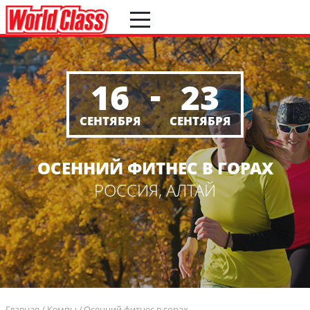
-
16
23
СЕНТЯБРЯ
СЕНТЯБРЯ
ОСЕННИЙ ФИТНЕС В ГОРАХ
РОССИЯ, АЛТАЙ
Главная
Кемпы
Осенний фитнес в горах