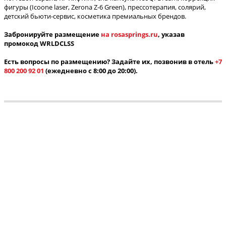
фигуры (Icoone laser, Zerona Z-6 Green), прессотерапия, солярий,
детский бьюти-сервис, косметика премиальных брендов.
Забронируйте размещение
на rosasprings.ru
, указав
промокод WRLDCLSS
Есть вопросы по размещению? Задайте их, позвонив в отель
+7
800 200 92 01
(ежедневно с 8:00 до 20:00).
Все туры
Copyright © 2003-2026.
Сеть фитнес-клубов World Class в Москве,
Санкт-Петербурге, Екатеринбурге и других городах России