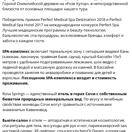
Горной Олимпийской деревне на «Розе Хутор», в непосредственной
близости от основных площадок нашего тура.
Победитель премии Perfect Medical Spa Destination 2018 и Perfect
Medical Spa Hotel 2017 на международном конкурсе Perfect Spa.
Лучшие медицинские программы и beauty-технологии,
бальнеология, спа-процедуры, эксклюзивные бренды, комфорт и
забота о каждом госте.
SPA-комплекс
включает термальную зону с четырьмя видами бань
(хаммам, лакониум, травяная баня, сауна), крытый бассейн 15х5
метров с удобными подогреваемыми лежаками, шок-ведро с
ледяной водой и массажную дорожку из камней. В бассейне
проводятся занятия по аквааэробике и плаванию для детей и
взрослых.
Посещение SPA-комплекса входит в стоимость
проживания.
Rosa Springs — единственный
отель в горах Сочи с собственным
бюветом природных минеральных вод
. По вкусу и лечебным
свойствам минводы Сочи могут сравниться с источниками
знаменитых Кавминвод.
Бьюти-салон
в отеле — аппаратная и эстетическая косметология,
спа-ритуалы для тела, эко-уходы для рук и ног, парикмахерский зал,
ногтевой сервис, RF-лифтинг, спа-капсула NeoQI Dream, коррекция