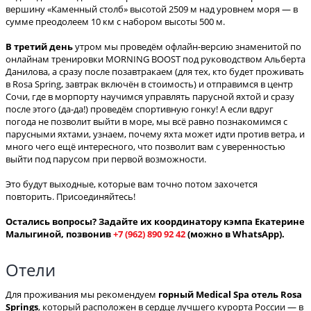
вершину «Каменный столб» высотой 2509 м над уровнем моря — в
сумме преодолеем 10 км с набором высоты 500 м.
В третий день
утром мы проведём офлайн-версию знаменитой по
онлайнам тренировки MORNING BOOST под руководством Альберта
Данилова, а сразу после позавтракаем (для тех, кто будет проживать
в Rosa Spring, завтрак включён в стоимость) и отправимся в центр
Сочи, где в морпорту научимся управлять парусной яхтой и сразу
после этого (да-да!) проведём спортивную гонку! А если вдруг
погода не позволит выйти в море, мы всё равно познакомимся с
парусными яхтами, узнаем, почему яхта может идти против ветра, и
много чего ещё интересного, что позволит вам с уверенностью
выйти под парусом при первой возможности.
Это будут выходные, которые вам точно потом захочется
повторить. Присоединяйтесь!
Остались вопросы? Задайте их координатору кэмпа Екатерине
Малыгиной, позвонив
+7 (962) 890 92 42
(можно в WhatsApp).
Отели
Для проживания мы рекомендуем
горный Medical Spa отель Rosa
Springs
, который расположен в сердце лучшего курорта России — в