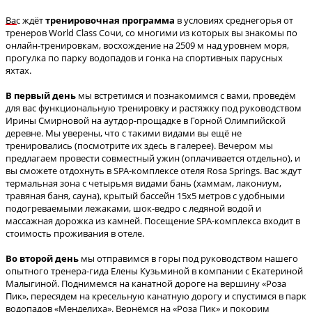
Вас ждёт
тренировочная программа
в условиях среднегорья от
тренеров World Class Сочи, со многими из которых вы знакомы по
онлайн-тренировкам, восхождение на 2509 м над уровнем моря,
прогулка по парку водопадов и гонка на спортивных парусных
яхтах.
В первый день
мы встретимся и познакомимся с вами, проведём
для вас функциональную тренировку и растяжку под руководством
Ирины Смирновой на аутдор-прощадке в Горной Олимпийской
деревне. Мы уверены, что с такими видами вы ещё не
тренировались (посмотрите их здесь в галерее). Вечером мы
предлагаем провести совместный ужин (оплачивается отдельно), и
вы сможете отдохнуть в SPA-комплексе отеля Rosa Springs. Вас ждут
термальная зона с четырьмя видами бань (хаммам, лакониум,
травяная баня, сауна), крытый бассейн 15х5 метров с удобными
подогреваемыми лежаками, шок-ведро с ледяной водой и
массажная дорожка из камней. Посещение SPA-комплекса входит в
стоимость проживания в отеле.
Во второй день
мы отправимся в горы под руководством нашего
опытного тренера-гида Елены Кузьминой в компании с Екатериной
Малыгиной. Поднимемся на канатной дороге на вершину «Роза
Пик», пересядем на кресельную канатную дорогу и спустимся в парк
водопадов «Менделиха». Вернёмся на «Роза Пик» и покорим