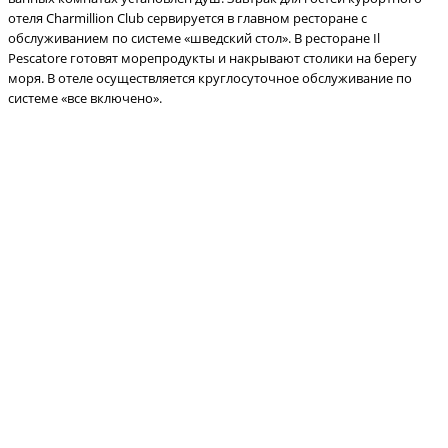
отеля Charmillion Club сервируется в главном ресторане с
обслуживанием по системе «шведский стол». В ресторане Il
Pescatore готовят морепродукты и накрывают столики на берегу
моря. В отеле осуществляется круглосуточное обслуживание по
системе «все включено».
Все прошедшие туры
Copyright © 2003-2026.
Сеть фитнес-клубов World Class в Москве,
Санкт-Петербурге, Екатеринбурге и других городах России
Web-дизайн
,
разработка сайта
—
Текарт
.