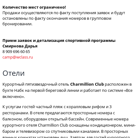
Количество мест ограничено!
Продажи осуществляются по факту поступления заявок и будут
остановлены по факту окончания номеров в групповом
бронировании.
Прием заявок и детализация спортивной программы
Смирнова Дарья
8 909 696 60 65
camp@wclass.ru
Отели
Курортный пятизвездочный отель
Charmillion Club
расположен в
бухте Набк на первой береговой линии и работает по системе «Все
включено».
К услугам гостей частный пляж с коралловым рифом и 3
ресторанами. В отеле предлагаются просторные номера с
балконом, оборудован открытый бассейн. Современные номера
курортного отеля Charmillion Club оснащены кондиционером, мини-
баром и телевизором со спутниковыми каналами. В просторных
ванных комнатах установлен душ. Завтрак для гостей курортного