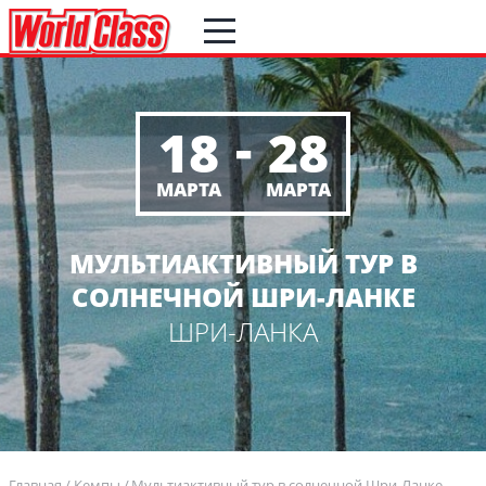
-
18
28
МАРТА
МАРТА
МУЛЬТИАКТИВНЫЙ ТУР В
СОЛНЕЧНОЙ ШРИ-ЛАНКЕ
ШРИ-ЛАНКА
Главная
Кемпы
Мультиактивный тур в солнечной Шри-Ланке