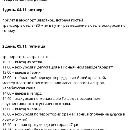
1 день, 04.11, четверг
прилет в аэропорт Звартноц, встреча гостей
трансфер в отель (30 мин в пути), размещение в отеле, экскурсия по
городу
2 день, 05.11, пятница
тренировка, завтрак в отеле
10:30 – выезд из отеля
11:00 – экскурсия и дегустация на коньячном заводе "Арарат"
12:00 – выезд в Гарни
13:00 – небольшой перекус перед дальнейшей красотой,
мастер-класс по приготовлению лаваша, ассорти сыров,
карабахская каша
14:00 – выезд в Гегард
14:40 – экскурсия по монастырю Гегард с посещением
внутрискального акустического зала.
15:00 – выезд в Гарни
16:00 – экскурсия по территории храма Гарни, исполнение дудука в
храме (5 мин)
16:40 – пешая прогулка до ресторана 7qar
16:45 – поздний обед в зале с панорамным видом на горы,