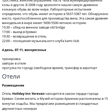
тростника, женские украшения, часть тела мумифицированной
козы и другое. В 2008 году археологи нашли самую древнюю
кожаную обувь во всем мире. Лабораторные испытания
определили, что обувь имеет историю в 5637-5387 лет. Обнаружено
место, приспособленное для производства вина. Эта самая древняя
винодельня в мире имеет 5000-5500-летнюю историю
15:30 – обед на винном заводе old bridge
17:00 – выезд в Ереван
19:30 – возвращение в отель
22:00 – посещение музыкального клуба kami club
4 день, 07.11, воскресенье
тренировка
завтрак в отеле
прогулка по городу (свободное время), трансфер в аэропорт
Отели
Размещение
Отель
Holiday Inn Yerevan
находится в самом сердце города
Ереван. Синяя мечеть и Музей истории Армении расположены в 15
минутах ходьбы. Мы предлагаем размещение в стандартных
двухместных номерах