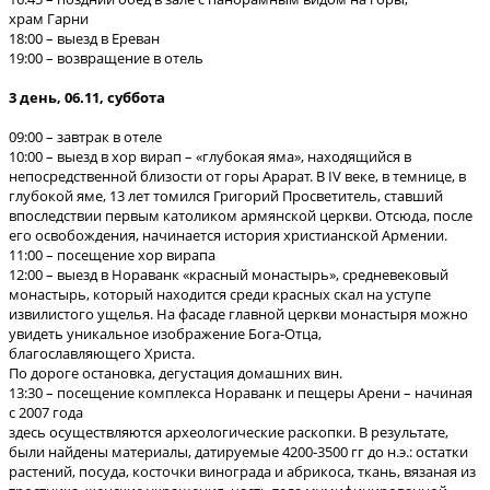
храм Гарни
18:00 – выезд в Ереван
19:00 – возвращение в отель
3 день, 06.11, суббота
09:00 – завтрак в отеле
10:00 – выезд в хор вирап – «глубокая яма», находящийся в
непосредственной близости от горы Арарат. В IV веке, в темнице, в
глубокой яме, 13 лет томился Григорий Просветитель, ставший
впоследствии первым католиком армянской церкви. Отсюда, после
его освобождения, начинается история христианской Армении.
11:00 – посещение хор вирапа
12:00 – выезд в Нораванк «красный монастырь», средневековый
монастырь, который находится среди красных скал на уступе
извилистого ущелья. На фасаде главной церкви монастыря можно
увидеть уникальное изображение Бога-Отца,
благославляющего Христа.
По дороге остановка, дегустация домашних вин.
13:30 – посещение комплекса Нораванк и пещеры Арени – начиная
с 2007 года
здесь осуществляются археологические раскопки. В результате,
были найдены материалы, датируемые 4200-3500 гг до н.э.: остатки
растений, посуда, косточки винограда и абрикоса, ткань, вязаная из