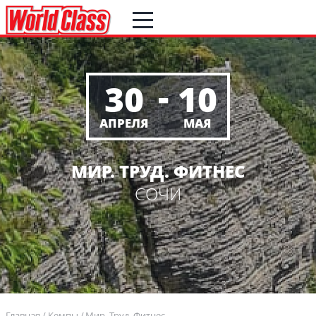
-
30
10
АПРЕЛЯ
МАЯ
МИР. ТРУД. ФИТНЕС
СОЧИ
Главная
Кемпы
Мир. Труд. Фитнес