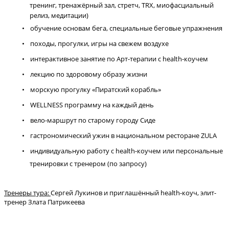
тренинг, тренажёрный зал, стретч, TRX, миофасциальный
релиз, медитации)
обучение основам бега, специальные беговые упражнения
походы, прогулки, игры на свежем воздухе
интерактивное занятие по Арт-терапии с health-коучем
лекцию по здоровому образу жизни
морскую прогулку «Пиратский корабль»
WELLNESS программу на каждый день
вело-маршрут по старому городу Сиде
гастрономический ужин в национальном ресторане ZULA
индивидуальную работу с health-коучем или персональные
тренировки с тренером (по запросу)
Тренеры тура:
Сергей Лукинов и приглашённый health-коуч, элит-
тренер Злата Патрикеева