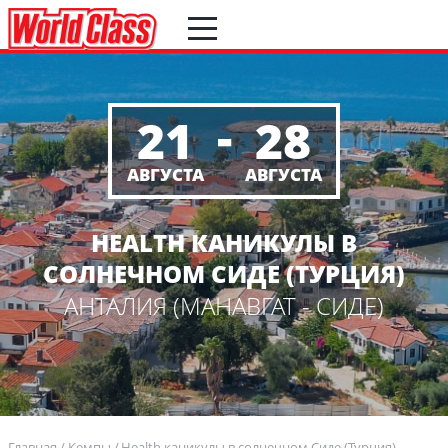
-
21
28
АВГУСТА
АВГУСТА
HEALTH КАНИКУЛЫ В
СОЛНЕЧНОМ СИДЕ (ТУРЦИЯ)
АНТАЛИЯ (МАНАВГАТ - СИДЕ)
Главная
Кемпы
Health каникулы в солнечном Сиде (Турция)