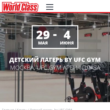
-
29
4
МАЯ
ИЮНЯ
ДЕТСКИЙ ЛАГЕРЬ BY UFC GYM
МОСКВА, UFC GYM АРЕНА ПЛАЗА
Главная
Кемпы
Детский лагерь by UFC GYM