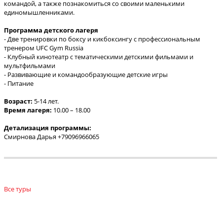
командой, а также познакомиться со своими маленькими
единомышленниками.
П
рограмма детского лагеря
- Две тренировки по боксу и кикбоксингу с профессиональным
тренером UFC Gym Russia
- Клубный кинотеатр с тематическими детскими фильмами и
мультфильмами
- Развивающие и командообразующие детские игры
- Питание
Возраст:
5-14 лет.
Время лагеря:
10.00 – 18.00
Детализация программы:
Смирнова Дарья +79096966065
Все туры