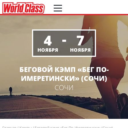
-
4
7
НОЯБРЯ
НОЯБРЯ
БЕГОВОЙ КЭМП «БЕГ ПО-
ИМЕРЕТИНСКИ» (СОЧИ)
СОЧИ
Главная
Кемпы
Беговой кэмп «Бег По-Имеретински» (Сочи)